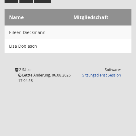
Name
Mitgliedschaft
Eileen Dieckmann
Lisa Dobiasch
2 Sätze
Software:
(Wird in
Letzte Änderung: 06.08.2026
Sitzungsdienst
Session
17:04:58