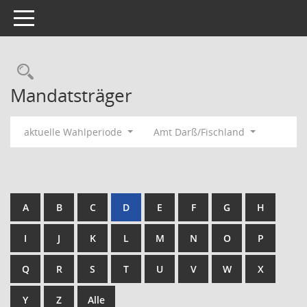
Toggle navigation
Rechercheauswahl
Mandatsträger
aktuelle Wahlperiode
Amt Darß/Fischland
A
B
C
D
E
F
G
H
I
J
K
L
M
N
O
P
Q
R
S
T
U
V
W
X
Y
Z
Alle