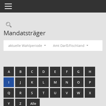
Toggle navigation
Rechercheauswahl
Mandatsträger
aktuelle Wahlperiode
Amt Darß/Fischland
A
B
C
D
E
F
G
H
I
J
K
L
M
N
O
P
Q
R
S
T
U
V
W
X
Y
Z
Alle