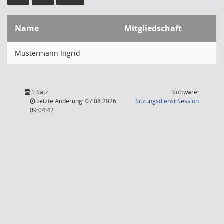
Name
Mitgliedschaft
Mustermann Ingrid
1 Satz
Software:
(Wird in
Letzte Änderung: 07.08.2026
Sitzungsdienst
Session
09:04:42