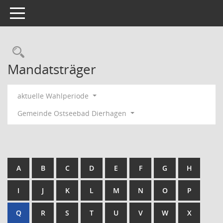
Toggle navigation
Rechercheauswahl
Mandatsträger
aktuelle Wahlperiode
Gemeinde Ostseebad Dierhagen
A
B
C
D
E
F
G
H
I
J
K
L
M
N
O
P
Q
R
S
T
U
V
W
X