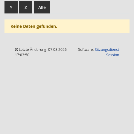
Y
Z
Alle
Keine Daten gefunden.
Letzte Änderung: 07.08.2026
Software:
Sitzungsdienst
(Wird in
17:03:50
Session