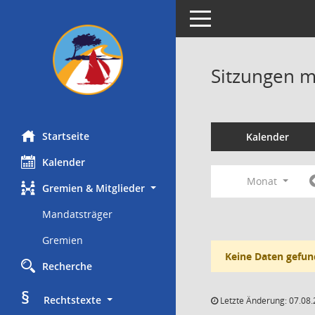
Toggle navigation
Sitzungen mi
Startseite
Kalender
Kalender
Monat
Gremien & Mitglieder
Mandatsträger
Gremien
Keine Daten gefun
Recherche
§
     Rechtstexte
Letzte Änderung: 07.08.