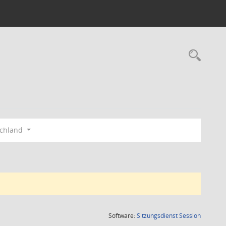
Rec
schland
(Wird in
Software:
Sitzungsdienst
Session