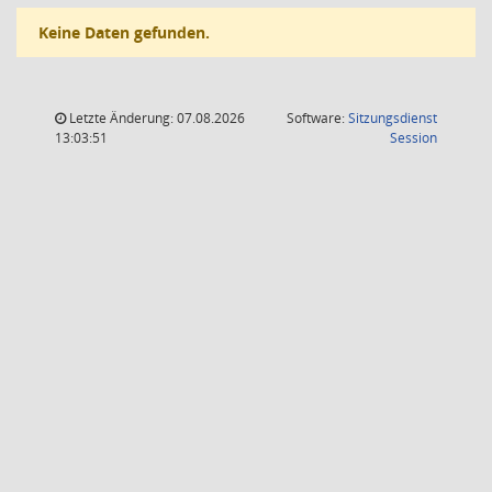
Keine Daten gefunden.
Letzte Änderung: 07.08.2026
Software:
Sitzungsdienst
(Wird in
13:03:51
Session