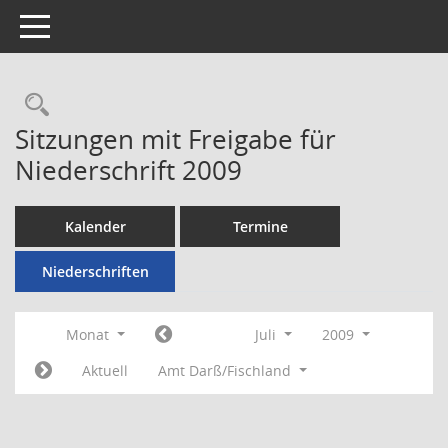
Toggle navigation
Rechercheauswahl
Sitzungen mit Freigabe für
Niederschrift 2009
Kalender
Termine
Niederschriften
Monat
Juli
2009
Aktuell
Amt Darß/Fischland