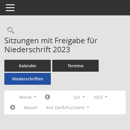
Toggle navigation
Rechercheauswahl
Sitzungen mit Freigabe für
Niederschrift 2023
Kalender
Termine
Niederschriften
Monat
Juli
2023
Aktuell
Amt Darß/Fischland