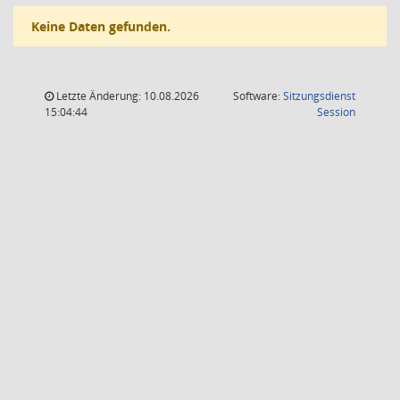
Keine Daten gefunden.
Letzte Änderung: 10.08.2026
Software:
Sitzungsdienst
(Wird in
15:04:44
Session