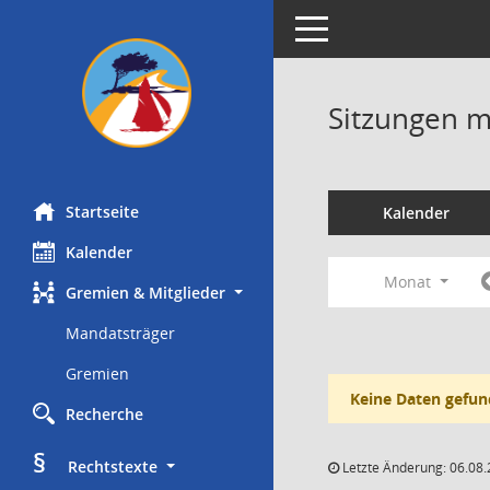
Toggle navigation
Sitzungen mi
Startseite
Kalender
Kalender
Monat
Gremien & Mitglieder
Mandatsträger
Gremien
Keine Daten gefun
Recherche
§
     Rechtstexte
Letzte Änderung: 06.08.