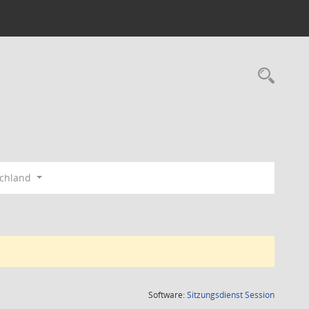
Rec
schland
(Wird in
Software:
Sitzungsdienst
Session