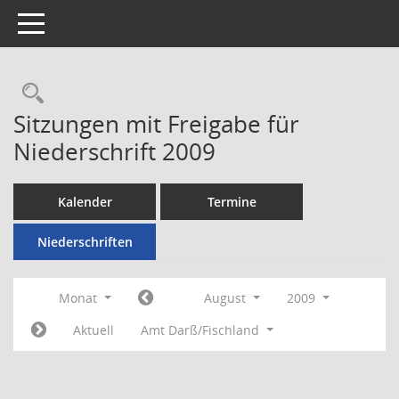
Toggle navigation
Rechercheauswahl
Sitzungen mit Freigabe für
Niederschrift 2009
Kalender
Termine
Niederschriften
Monat
August
2009
Aktuell
Amt Darß/Fischland