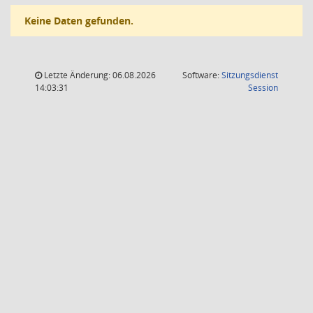
Keine Daten gefunden.
Letzte Änderung: 06.08.2026
Software:
Sitzungsdienst
(Wird in
14:03:31
Session