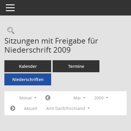
Toggle navigation
Rechercheauswahl
Sitzungen mit Freigabe für
Niederschrift 2009
Kalender
Termine
Niederschriften
Monat
Mai
2009
Aktuell
Amt Darß/Fischland