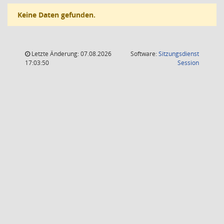
Keine Daten gefunden.
Letzte Änderung: 07.08.2026
Software:
Sitzungsdienst
(Wird in
17:03:50
Session