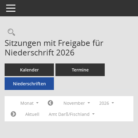
Toggle navigation
Rechercheauswahl
Sitzungen mit Freigabe für
Niederschrift 2026
Kalender
Termine
Niederschriften
Monat
November
2026
Aktuell
Amt Darß/Fischland