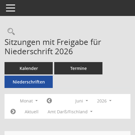
Toggle navigation
Rechercheauswahl
Sitzungen mit Freigabe für
Niederschrift 2026
Kalender
Termine
Niederschriften
Monat
Juni
2026
Aktuell
Amt Darß/Fischland