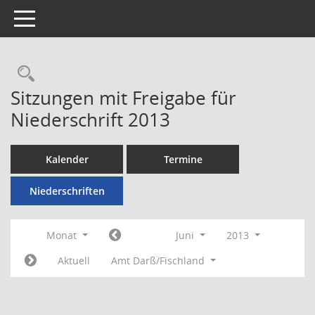
Toggle navigation
Rechercheauswahl
Sitzungen mit Freigabe für
Niederschrift 2013
Kalender
Termine
Niederschriften
Monat
Juni
2013
Aktuell
Amt Darß/Fischland