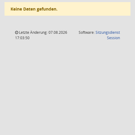
Keine Daten gefunden.
Letzte Änderung: 07.08.2026
Software:
Sitzungsdienst
(Wird in
17:03:50
Session