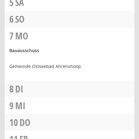
5
SA
6
SO
7
MO
Bauausschuss
Gemeinde Ostseebad Ahrenshoop
8
DI
9
MI
10
DO