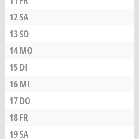
11
FR
12
SA
13
SO
14
MO
15
DI
16
MI
17
DO
18
FR
19
SA