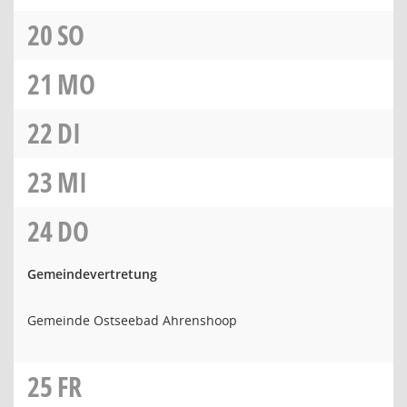
20
SO
21
MO
22
DI
23
MI
24
DO
Gemeindevertretung
Gemeinde Ostseebad Ahrenshoop
25
FR