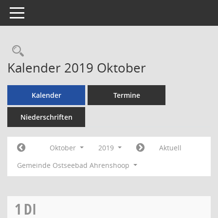
Toggle navigation
Rechercheauswahl
Kalender 2019 Oktober
Kalender
Termine
Niederschriften
Oktober
2019
Aktuell
Gemeinde Ostseebad Ahrenshoop
1
DI