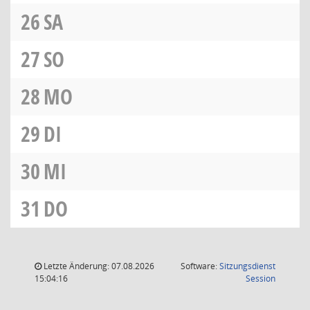
26
SA
27
SO
28
MO
29
DI
30
MI
31
DO
Letzte Änderung: 07.08.2026
Software:
Sitzungsdienst
(Wird in
15:04:16
Session