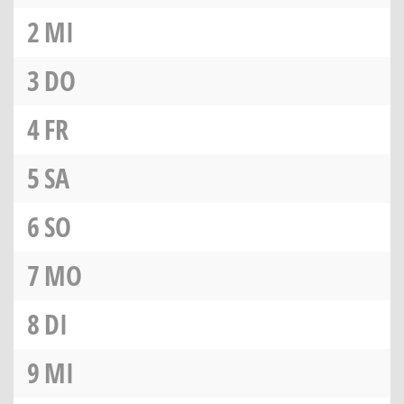
2
MI
3
DO
4
FR
5
SA
6
SO
7
MO
8
DI
9
MI