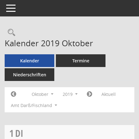
Toggle navigation
Rechercheauswahl
Kalender 2019 Oktober
Kalender
Termine
Niederschriften
Oktober
2019
Aktuell
Amt Darß/Fischland
1
DI