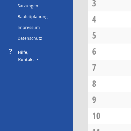
3
Satzungen
4
Bauleitplanung
Impressum
5
Datenschutz
6
?
     Hilfe,
        Kontakt
7
8
9
10