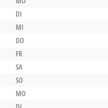
MO
DI
MI
DO
FR
SA
SO
MO
DI