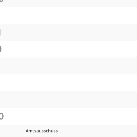
I
O
O
O
Amtsausschuss