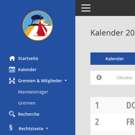
Toggle navigation
Kalender 2
Startseite
Kalender
Kalender
Oktober
Gremien & Mitglieder
Mandatsträger
1
D
Gremien
Recherche
2
FR
§
     Rechtstexte