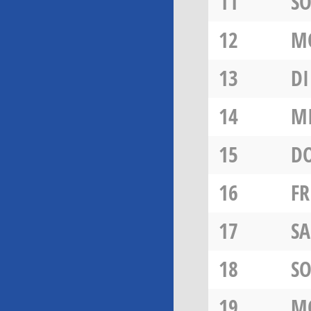
11
S
12
M
13
DI
14
M
15
D
16
FR
17
SA
18
S
19
M