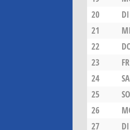
20
DI
21
M
22
D
23
FR
24
SA
25
S
26
M
27
DI