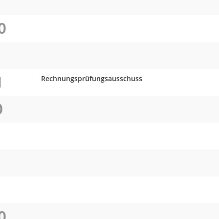
O
O
I
Rechnungsprüfungsausschuss
O
O
O