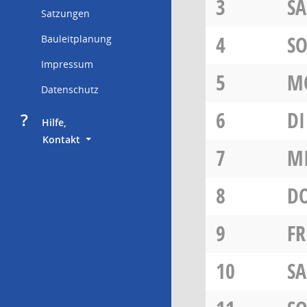
3
SA
Satzungen
4
S
Bauleitplanung
Impressum
5
M
Datenschutz
6
DI
?
     Hilfe,
        Kontakt
7
M
8
D
9
FR
10
SA