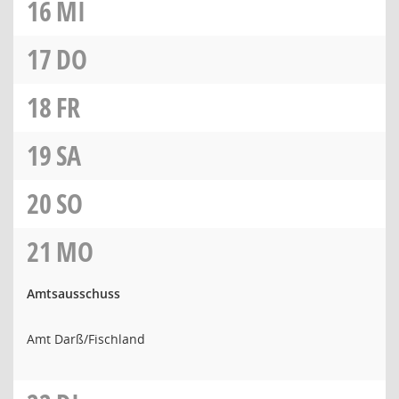
16
MI
17
DO
18
FR
19
SA
20
SO
21
MO
Amtsausschuss
Amt Darß/Fischland