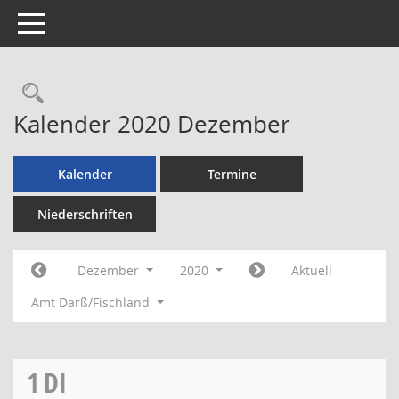
Toggle navigation
Rechercheauswahl
Kalender 2020 Dezember
Kalender
Termine
Niederschriften
Dezember
2020
Aktuell
Amt Darß/Fischland
1
DI