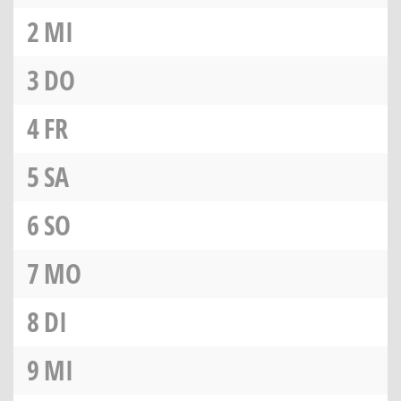
2
MI
3
DO
4
FR
5
SA
6
SO
7
MO
8
DI
9
MI