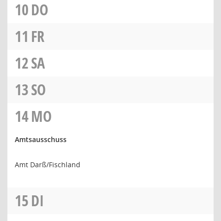
10
DO
11
FR
12
SA
13
SO
14
MO
Amtsausschuss
Amt Darß/Fischland
15
DI