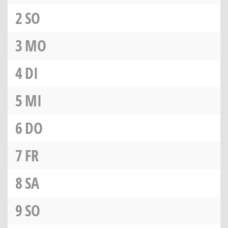
2
SO
3
MO
4
DI
5
MI
6
DO
7
FR
8
SA
9
SO