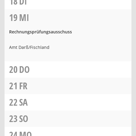
18
DI
19
MI
Rechnungsprüfungsausschuss
Amt Darß/Fischland
20
DO
21
FR
22
SA
23
SO
24
MO