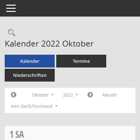
Toggle navigation
Rechercheauswahl
Kalender 2022 Oktober
Kalender
Termine
Niederschriften
Oktober
2022
Aktuell
Amt Darß/Fischland
1
SA