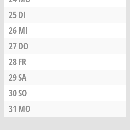
25
DI
26
MI
27
DO
28
FR
29
SA
30
SO
31
MO