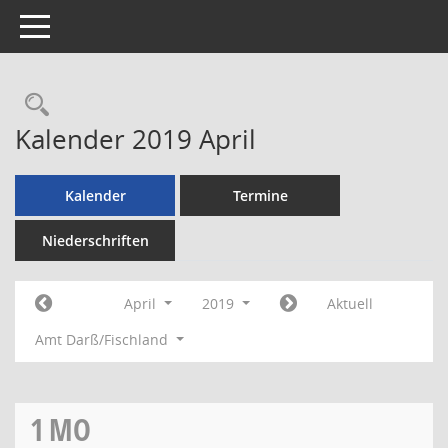
Toggle navigation
Rechercheauswahl
Kalender 2019 April
Kalender
Termine
Niederschriften
April
2019
Aktuell
Amt Darß/Fischland
1
MO