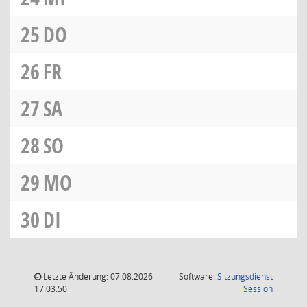
25
DO
26
FR
27
SA
28
SO
29
MO
30
DI
Letzte Änderung: 07.08.2026
Software:
Sitzungsdienst
(Wird in
17:03:50
Session