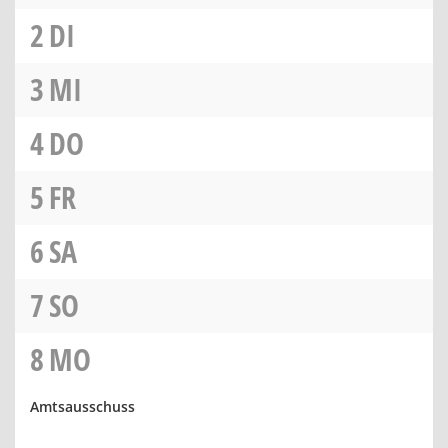
2
DI
3
MI
4
DO
5
FR
6
SA
7
SO
8
MO
Amtsausschuss