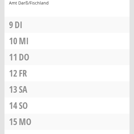
Amt Darß/Fischland
9
DI
10
MI
11
DO
12
FR
13
SA
14
SO
15
MO