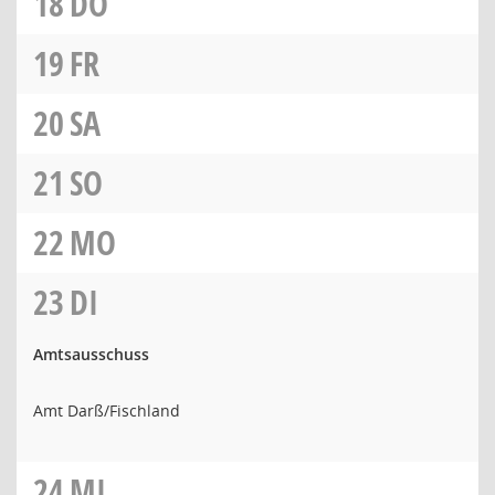
18
DO
19
FR
20
SA
21
SO
22
MO
23
DI
Amtsausschuss
Amt Darß/Fischland
24
MI