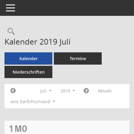
Toggle navigation
Rechercheauswahl
Kalender 2019 Juli
Kalender
Termine
Niederschriften
Juli
2019
Aktuell
Amt Darß/Fischland
1
MO