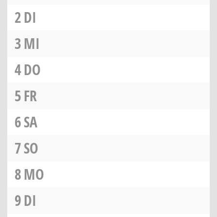
2
DI
3
MI
4
DO
5
FR
6
SA
7
SO
8
MO
9
DI