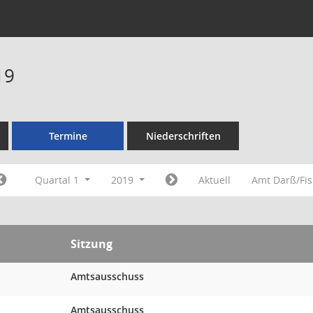
19
Termine
Niederschriften
Quartal 1
2019
Aktuell
Amt Darß/Fi
Sitzung
Amtsausschuss
Amtsausschuss