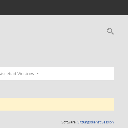
Rec
stseebad Wustrow
(Wird in
Software:
Sitzungsdienst
Session