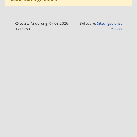
Letzte Änderung: 07.08.2026
Software:
Sitzungsdienst
(Wird in
17:03:50
Session