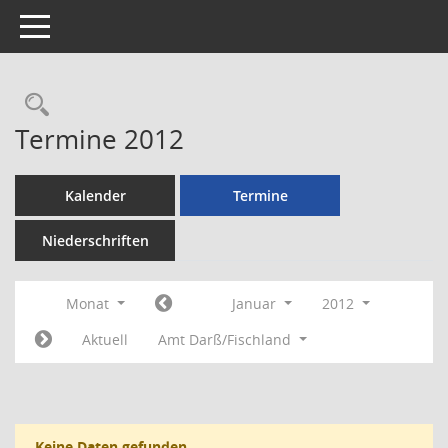
Toggle navigation
Rechercheauswahl
Termine 2012
Kalender
Termine
Niederschriften
Monat
Januar
2012
Aktuell
Amt Darß/Fischland
Keine Daten gefunden.