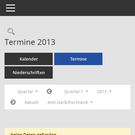
Toggle navigation
Rechercheauswahl
Termine 2013
Kalender
Termine
Niederschriften
Quartal
Quartal 1
2013
Aktuell
Amt Darß/Fischland
Keine Daten gefunden.