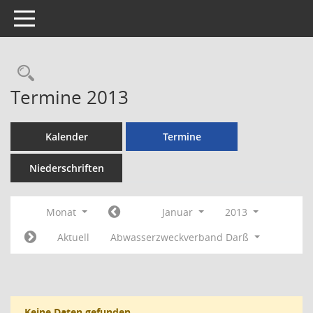
Toggle navigation
Rechercheauswahl
Termine 2013
Kalender
Termine
Niederschriften
Monat
Januar
2013
Aktuell
Abwasserzweckverband Darß
Keine Daten gefunden.