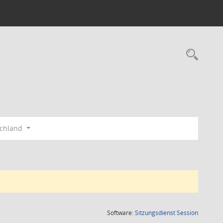
Rec
schland
(Wird in
Software:
Sitzungsdienst
Session