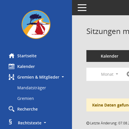
Toggle navigation
Sitzungen mi
Startseite
Kalender
Kalender
Monat
Gremien & Mitglieder
Mandatsträger
Gremien
Keine Daten gefun
Recherche
§
     Rechtstexte
Letzte Änderung: 07.08.