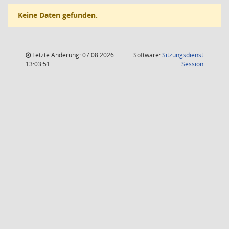
Keine Daten gefunden.
Letzte Änderung: 07.08.2026
Software:
Sitzungsdienst
(Wird in
13:03:51
Session