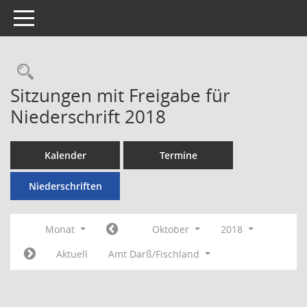
Toggle navigation
Rechercheauswahl
Sitzungen mit Freigabe für
Niederschrift 2018
Kalender
Termine
Niederschriften
Monat
Oktober
2018
Aktuell
Amt Darß/Fischland