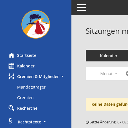
Toggle navigation
Sitzungen mi
Startseite
Kalender
Kalender
Monat
Gremien & Mitglieder
Mandatsträger
Gremien
Keine Daten gefun
Recherche
§
     Rechtstexte
Letzte Änderung: 07.08.