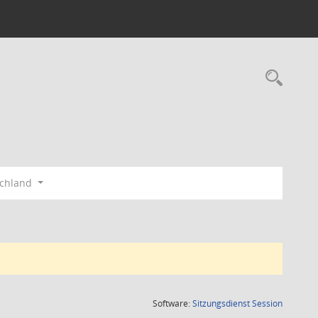
Rec
schland
(Wird in
Software:
Sitzungsdienst
Session