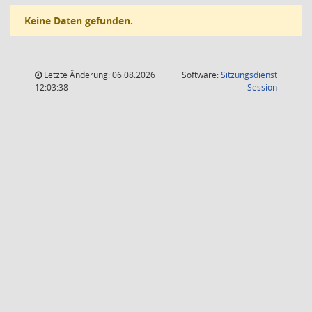
Keine Daten gefunden.
Letzte Änderung: 06.08.2026
Software:
Sitzungsdienst
(Wird in
12:03:38
Session