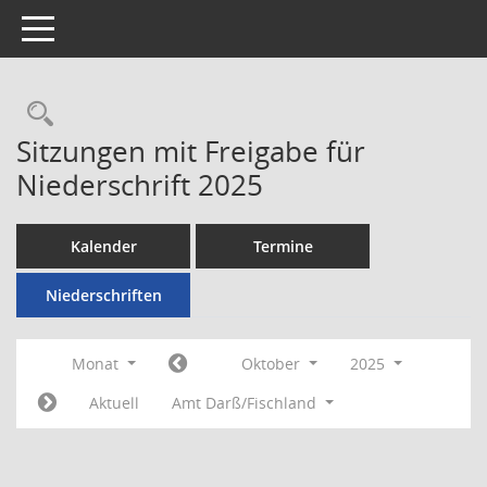
Toggle navigation
Rechercheauswahl
Sitzungen mit Freigabe für
Niederschrift 2025
Kalender
Termine
Niederschriften
Monat
Oktober
2025
Aktuell
Amt Darß/Fischland