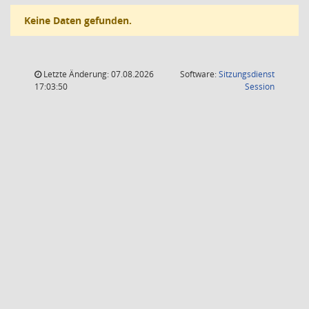
Keine Daten gefunden.
Letzte Änderung: 07.08.2026
Software:
Sitzungsdienst
(Wird in
17:03:50
Session