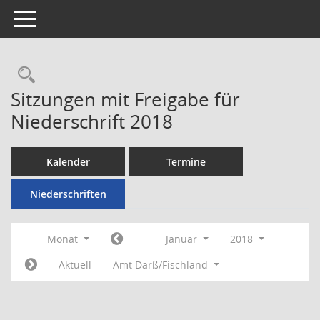
Toggle navigation
Rechercheauswahl
Sitzungen mit Freigabe für
Niederschrift 2018
Kalender
Termine
Niederschriften
Monat
Januar
2018
Aktuell
Amt Darß/Fischland