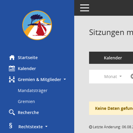
Toggle navigation
Sitzungen mi
Startseite
Kalender
Kalender
Monat
Gremien & Mitglieder
Mandatsträger
Gremien
Keine Daten gefun
Recherche
§
     Rechtstexte
Letzte Änderung: 06.08.