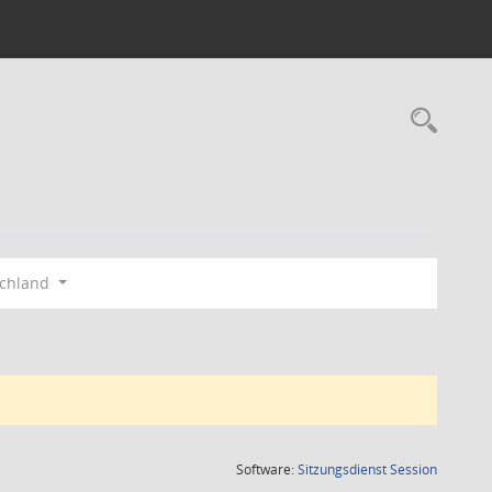
Rec
schland
(Wird in
Software:
Sitzungsdienst
Session