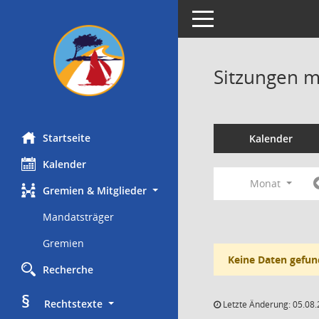
Toggle navigation
Sitzungen mi
Startseite
Kalender
Kalender
Monat
Gremien & Mitglieder
Mandatsträger
Gremien
Keine Daten gefun
Recherche
§
     Rechtstexte
Letzte Änderung: 05.08.