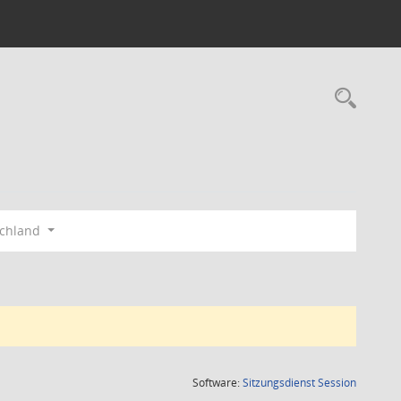
Rec
schland
(Wird in
Software:
Sitzungsdienst
Session