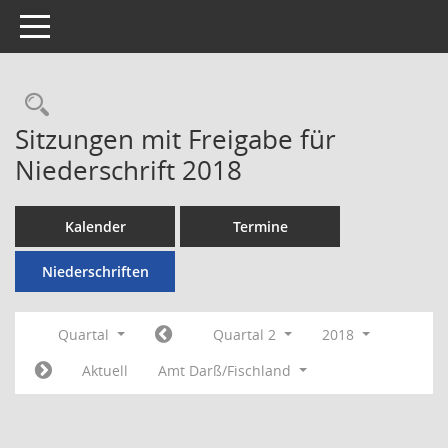
Toggle navigation
Rechercheauswahl
Sitzungen mit Freigabe für
Niederschrift 2018
Kalender
Termine
Niederschriften
Quartal
Quartal 2
2018
Aktuell
Amt Darß/Fischland