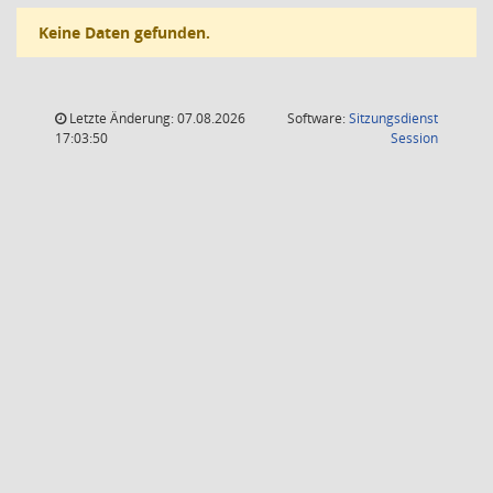
Keine Daten gefunden.
Letzte Änderung: 07.08.2026
Software:
Sitzungsdienst
(Wird in
17:03:50
Session