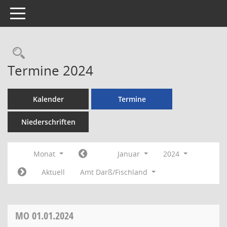
Toggle navigation
Rechercheauswahl
Termine 2024
Kalender
Termine
Niederschriften
Monat
Januar
2024
Aktuell
Amt Darß/Fischland
MO
01.01.2024