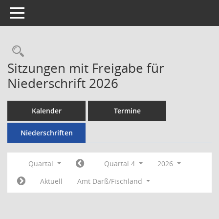
Toggle navigation
Rechercheauswahl
Sitzungen mit Freigabe für
Niederschrift 2026
Kalender
Termine
Niederschriften
Quartal
Quartal 4
2026
Aktuell
Amt Darß/Fischland