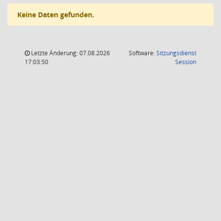
Keine Daten gefunden.
Letzte Änderung: 07.08.2026
Software:
Sitzungsdienst
(Wird in
17:03:50
Session