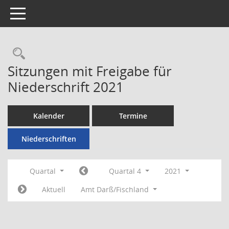
Toggle navigation
Rechercheauswahl
Sitzungen mit Freigabe für
Niederschrift 2021
Kalender
Termine
Niederschriften
Quartal
Quartal 4
2021
Aktuell
Amt Darß/Fischland