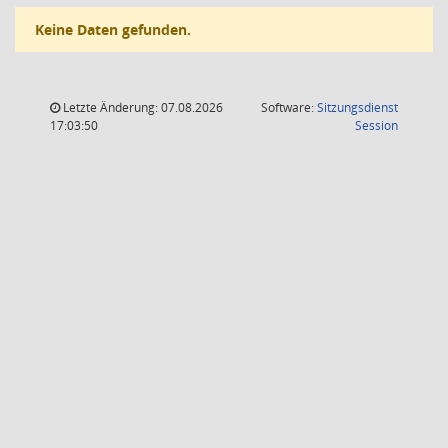
Keine Daten gefunden.
Letzte Änderung: 07.08.2026
Software:
Sitzungsdienst
(Wird in
17:03:50
Session