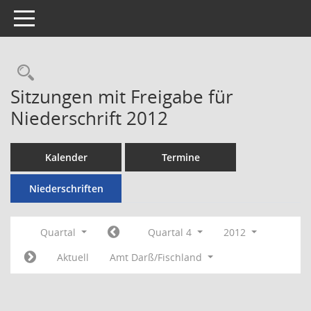
Toggle navigation
Rechercheauswahl
Sitzungen mit Freigabe für
Niederschrift 2012
Kalender
Termine
Niederschriften
Quartal
Quartal 4
2012
Aktuell
Amt Darß/Fischland