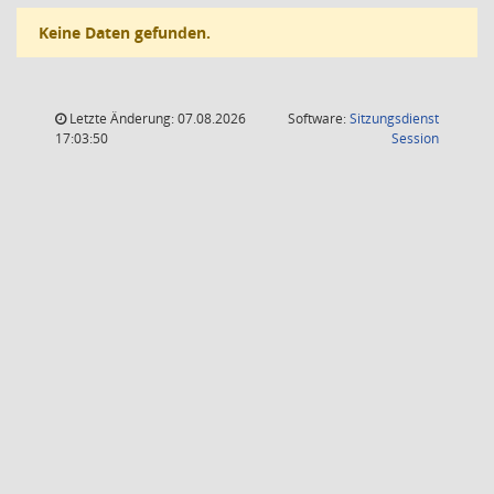
Keine Daten gefunden.
Letzte Änderung: 07.08.2026
Software:
Sitzungsdienst
(Wird in
17:03:50
Session