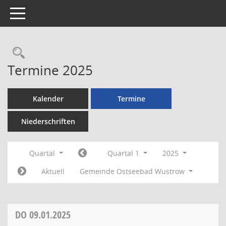
Toggle navigation
Rechercheauswahl
Termine 2025
Kalender
Termine
Niederschriften
Quartal
Quartal 1
2025
Aktuell
Gemeinde Ostseebad Wustrow
DO
09.01.2025