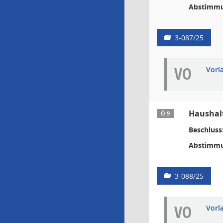
Abstimmu
3-087/25
VO
Vorl
Haushal
Ö 9
Beschluss
Abstimmu
3-088/25
VO
Vorl