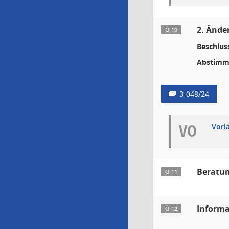
2. Ände
Ö 10
Beschlus
Abstimm
3-048/24
VO
Vorl
Beratun
Ö 11
Informa
Ö 12