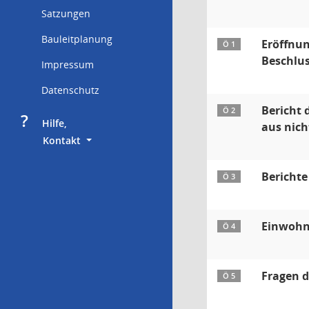
Satzungen
Bauleitplanung
Eröffnun
Ö 1
Beschlus
Impressum
Datenschutz
Bericht 
Ö 2
?
     Hilfe,
aus nich
        Kontakt
Berichte
Ö 3
Einwohn
Ö 4
Fragen d
Ö 5