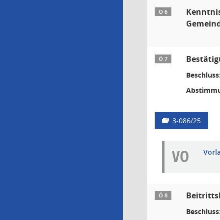
Kenntnis
Ö 6
Gemeind
Bestäti
Ö 7
Beschluss
Abstimmu
3-086/25
VO
Vorl
Beitritt
Ö 8
Beschluss