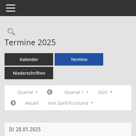
Toggle navigation
Rechercheauswahl
Termine 2025
Kalender
Termine
Niederschriften
Quartal
Quartal 1
2025
Aktuell
Amt Darß/Fischland
DI
28.01.2025