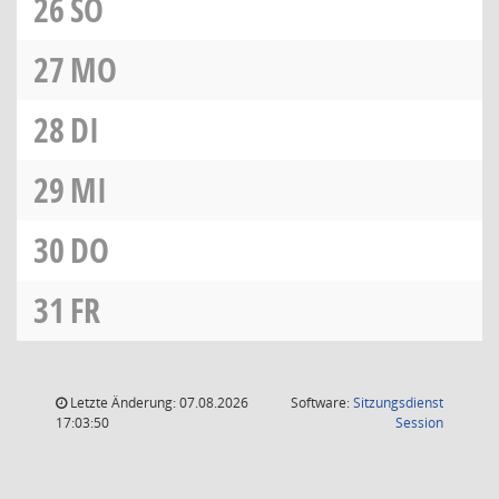
26
SO
27
MO
28
DI
29
MI
30
DO
31
FR
Letzte Änderung: 07.08.2026
Software:
Sitzungsdienst
(Wird in
17:03:50
Session