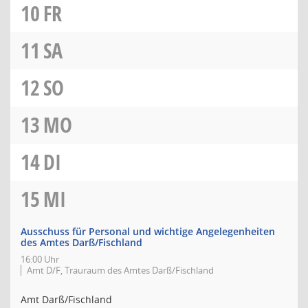
10
FR
11
SA
12
SO
13
MO
14
DI
15
MI
Ausschuss für Personal und wichtige Angelegenheiten
des Amtes Darß/Fischland
16:00 Uhr
Amt D/F, Trauraum des Amtes Darß/Fischland
Amt Darß/Fischland