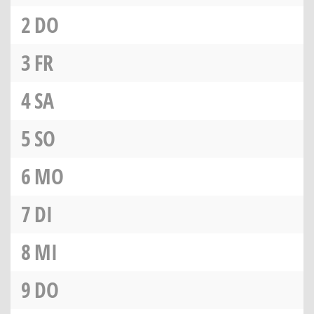
2
DO
3
FR
4
SA
5
SO
6
MO
7
DI
8
MI
9
DO