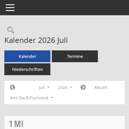
Toggle navigation
Rechercheauswahl
Kalender 2026 Juli
Kalender
Termine
Niederschriften
Juli
2026
Aktuell
Amt Darß/Fischland
1
MI