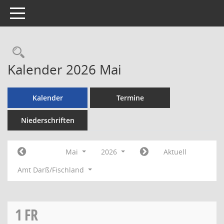
Toggle navigation
Rechercheauswahl
Kalender 2026 Mai
Kalender
Termine
Niederschriften
Mai
2026
Aktuell
Amt Darß/Fischland
1
FR