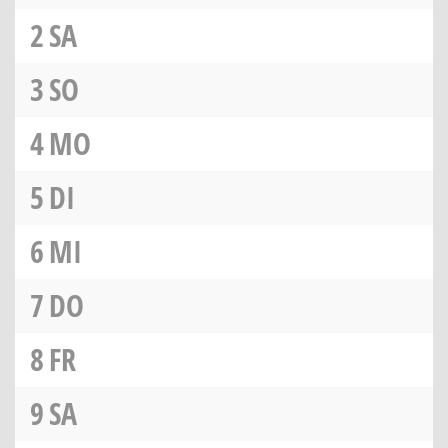
2
SA
3
SO
4
MO
5
DI
6
MI
7
DO
8
FR
9
SA