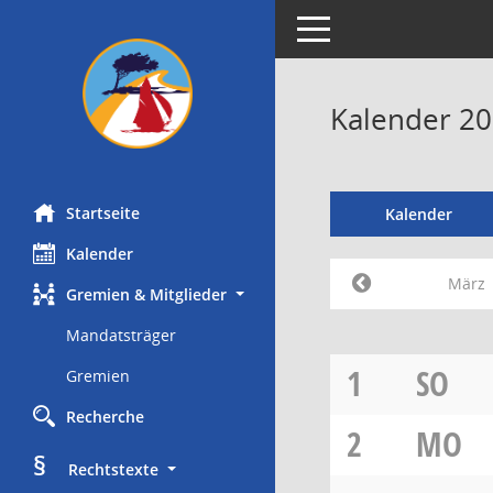
Toggle navigation
Kalender 2
Startseite
Kalender
Kalender
März
Gremien & Mitglieder
Mandatsträger
1
SO
Gremien
Recherche
2
MO
§
     Rechtstexte