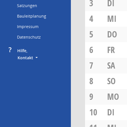
3
DI
Satzungen
4
MI
Bauleitplanung
Impressum
5
DO
Datenschutz
6
FR
?
     Hilfe,
        Kontakt
7
SA
8
SO
9
MO
10
DI