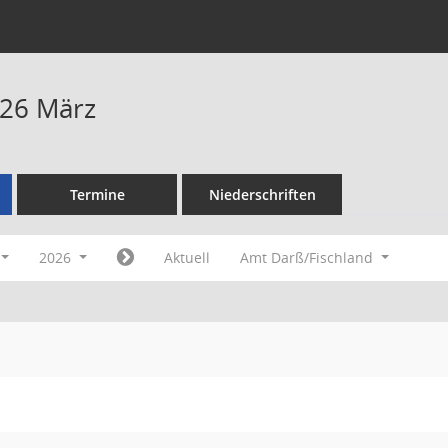
026 März
Termine
Niederschriften
2026
Aktuell
Amt Darß/Fischland