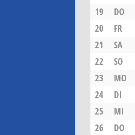
19
DO
20
FR
21
SA
22
SO
23
MO
24
DI
25
MI
26
DO