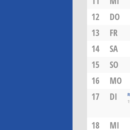
11
MI
12
DO
13
FR
14
SA
15
SO
16
MO
17
DI
R
1
18
MI