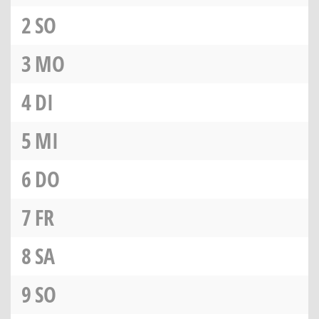
2
SO
3
MO
4
DI
5
MI
6
DO
7
FR
8
SA
9
SO