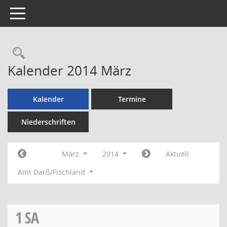
Toggle navigation
Rechercheauswahl
Kalender 2014 März
Kalender
Termine
Niederschriften
März
2014
Aktuell
Amt Darß/Fischland
1
SA