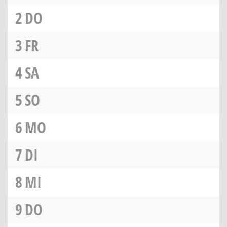
2
DO
3
FR
4
SA
5
SO
6
MO
7
DI
8
MI
9
DO