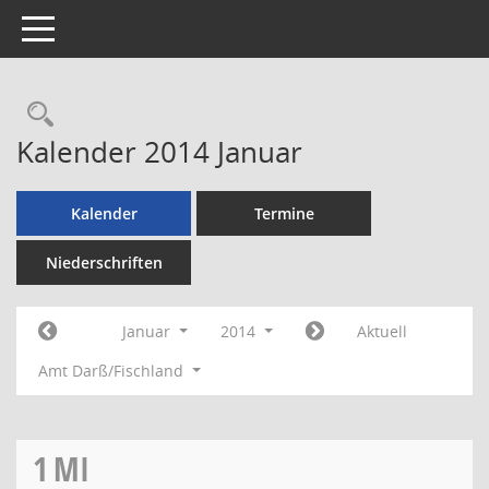
Toggle navigation
Rechercheauswahl
Kalender 2014 Januar
Kalender
Termine
Niederschriften
Januar
2014
Aktuell
Amt Darß/Fischland
1
MI