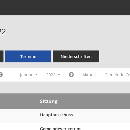
22
Termine
Niederschriften
Januar
2022
Aktuell
Gemeinde Os
Sitzung
Hauptausschuss
Gemeindevertretung