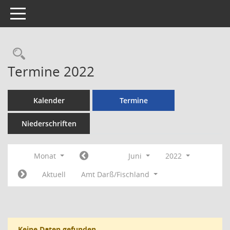
Toggle navigation
Rechercheauswahl
Termine 2022
Kalender
Termine
Niederschriften
Monat
Juni
2022
Aktuell
Amt Darß/Fischland
Keine Daten gefunden.