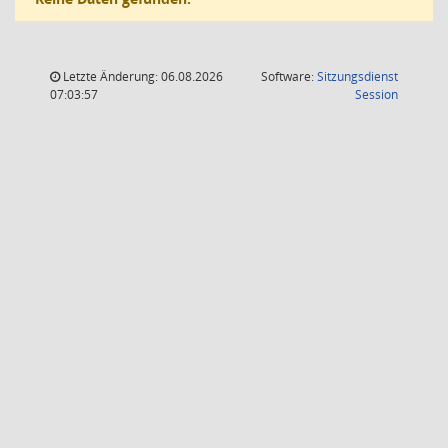
Letzte Änderung: 06.08.2026
Software:
Sitzungsdienst
(Wird in
07:03:57
Session