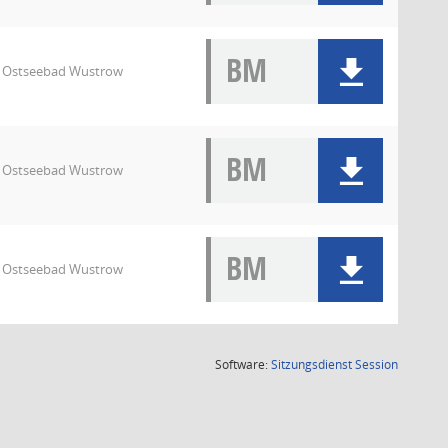
BM
7 Ostseebad Wustrow
BM
7 Ostseebad Wustrow
BM
7 Ostseebad Wustrow
(Wird in
Software:
Sitzungsdienst
Session