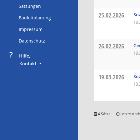
Satzungen
25.02.2026
So
Bauleitplanung
18:
Impressum
Datenschutz
26.02.2026
Ge
?
18:
     Hilfe,
        Kontakt
19.03.2026
So
18:
4 Sätze
Letzte Ände