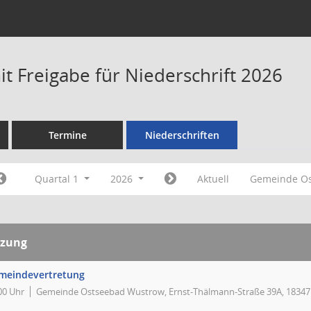
t Freigabe für Niederschrift 2026
Termine
Niederschriften
Quartal 1
2026
Aktuell
Gemeinde O
tzung
meindevertretung
00 Uhr
Gemeinde Ostseebad Wustrow, Ernst-Thälmann-Straße 39A, 1834