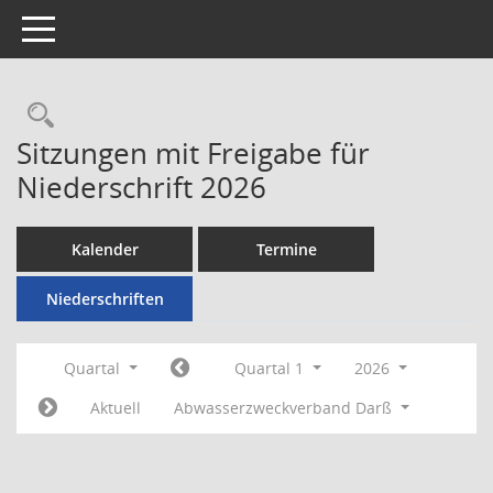
Toggle navigation
Rechercheauswahl
Sitzungen mit Freigabe für
Niederschrift 2026
Kalender
Termine
Niederschriften
Quartal
Quartal 1
2026
Aktuell
Abwasserzweckverband Darß