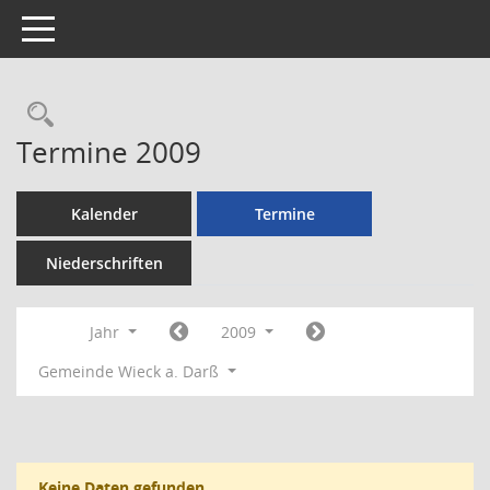
Toggle navigation
Rechercheauswahl
Termine 2009
Kalender
Termine
Niederschriften
Jahr
2009
Gemeinde Wieck a. Darß
Keine Daten gefunden.