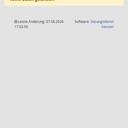
Letzte Änderung: 07.08.2026
Software:
Sitzungsdienst
(Wird in
17:03:50
Session